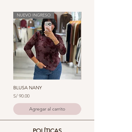
NUEVO INGRESO
NUEVO INGRESO
BLUSA NANY
BLUSA XOXO
Precio
Precio
S/ 90.00
S/ 85.00
Agregar al carrito
POLÍTICAS