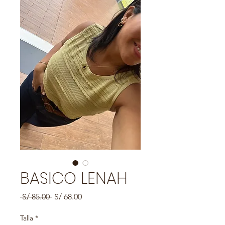
BASICO LENAH
Precio
Precio
 S/ 85.00 
S/ 68.00
de
oferta
Talla
*