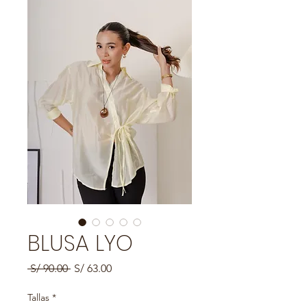
BLUSA LYO
Precio
Precio
 S/ 90.00 
S/ 63.00
de
oferta
Tallas
*