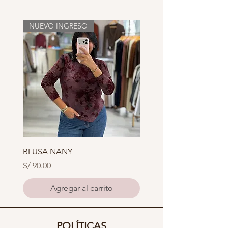
NUEVO INGRESO
NUEVO INGRESO
BLUSA NANY
BLUSA XOXO
Precio
Precio
S/ 90.00
S/ 85.00
Agregar al carrito
POLÍTICAS