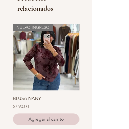
relacionados
NUEVO INGRESO
NUEVO INGRESO
BLUSA NANY
BLUSA XOXO
Precio
Precio
S/ 90.00
S/ 85.00
Agregar al carrito