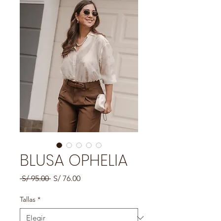
BLUSA OPHELIA
Precio
Precio
 S/ 95.00 
S/ 76.00
de
oferta
Tallas
*