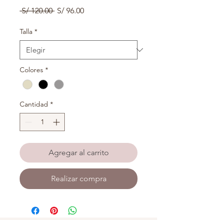
Precio
Precio
 S/ 120.00 
S/ 96.00
de
oferta
Talla
*
Colores
*
Cantidad
*
Agregar al carrito
Realizar compra