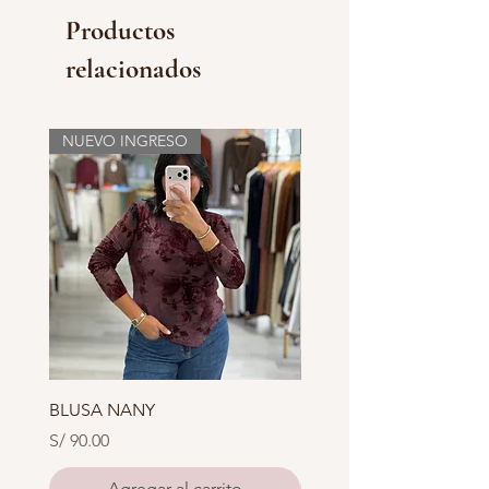
Productos
relacionados
NUEVO INGRESO
NUEVO INGRESO
BLUSA NANY
BLUSA XOXO
Precio
Precio
S/ 90.00
S/ 85.00
Agregar al carrito