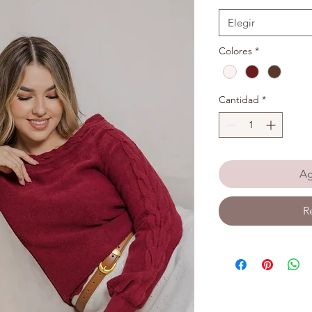
Elegir
Colores
*
Cantidad
*
Ag
R