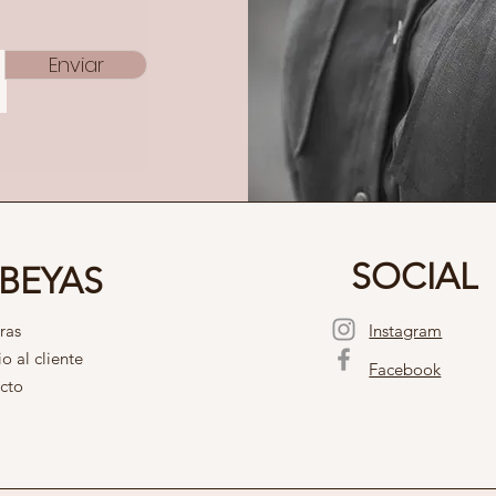
Enviar
SOCIAL
BEYAS
ras
Instagram
io al cliente
Facebook
cto