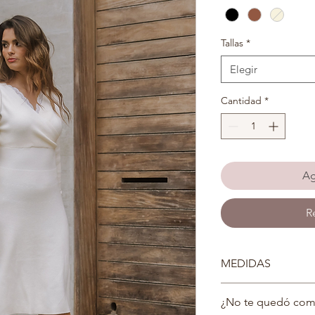
Tallas
*
Elegir
Cantidad
*
Ag
R
MEDIDAS
STANDARD:
¿No te quedó com
BUSTO: 68 CM