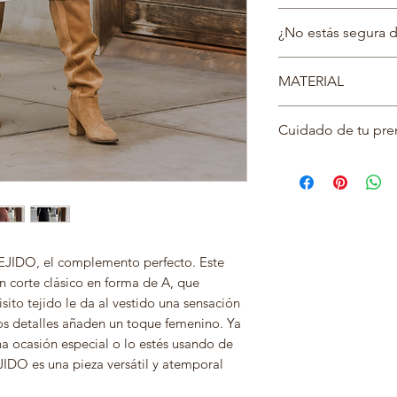
CINTURA: 52 CM
En caso hagas la com
LARGO: 98 CM
¿No estás segura de
puedes cambiarlo sin
quedes contenta!
*LAS MEDIDAS SON
Puedes escribirnos
a
EN REPOSO, SIN T
MATERIAL
asesorarte en el hor
ESTIRAMIENTO*
Viernes
TEJIDO CASHMERE
Cuidado de tu pre
Lavar a mano con 
Dejar secar en pl
No usar secadora
No usar cloro
Mantenerlo colga
TENER EN CUENT
JIDO, el complemento perfecto. Este
aparecer motitas d
n corte clásico en forma de A, que
ello que recomen
isito tejido le da al vestido una sensación
una rasuradora o 
dos detalles añaden un toque femenino. Ya
las motitas de la 
na ocasión especial o lo estés usando de
IDO es una pieza versátil y atemporal
.