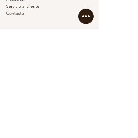
Servicio al cliente
Contacto
SOCIAL
Instagram
Facebook
CATEGORÍAS
Polos
Blusas
Chompas